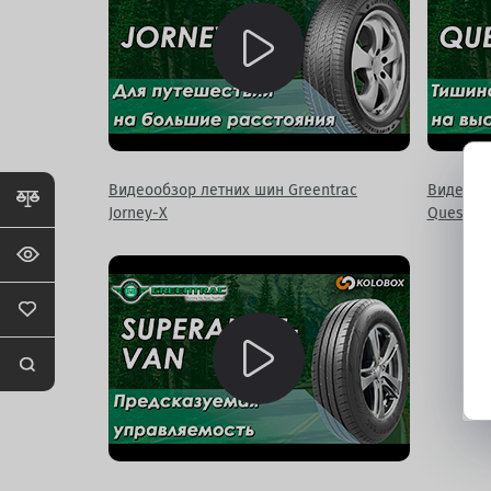
Видеообзор летних шин Greentrac
Видеооб
Jorney-X
Quest-X