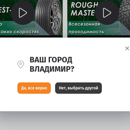
зор летних шин Greentrac
Видеообзор летних шин GREENT
ROUGH MASTER-RT
ВАШ ГОРОД
ВЛАДИМИР?
Да, все верно
Нет, выбрать другой