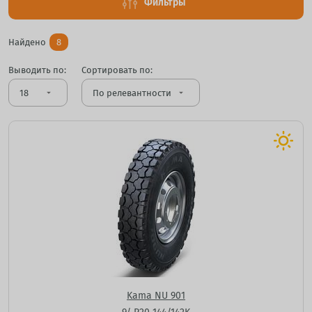
Фильтры
Найдено
8
Выводить по:
Сортировать по:
arrow_drop_down
arrow_drop_down
Kama NU 901