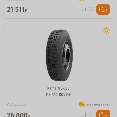
21 511
₽
Kama NU-703
11/ R20 152/149J
есть под заказ
26 800
₽